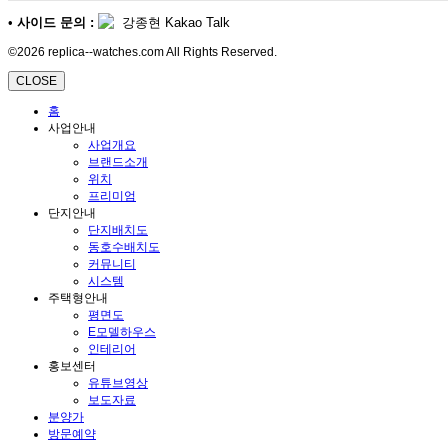
•
사이드 문의 :
강종현 Kakao Talk
©2026 replica--watches.com All Rights Reserved.
CLOSE
홈
사업안내
사업개요
브랜드소개
위치
프리미엄
단지안내
단지배치도
동호수배치도
커뮤니티
시스템
주택형안내
평면도
E모델하우스
인테리어
홍보센터
유튜브영상
보도자료
분양가
방문예약