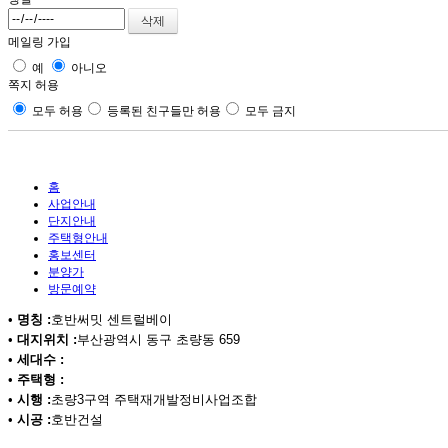
메일링 가입
예
아니오
쪽지 허용
모두 허용
등록된 친구들만 허용
모두 금지
홈
사업안내
단지안내
주택형안내
홍보센터
분양가
방문예약
•
명칭 :
호반써밋 센트럴베이
•
대지위치 :
부산광역시 동구 초량동 659
•
세대수 :
•
주택형 :
•
시행 :
초량3구역 주택재개발정비사업조합
•
시공 :
호반건설