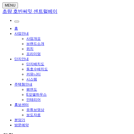
MENU
초량 호반써밋 센트럴베이
홈
사업안내
사업개요
브랜드소개
위치
프리미엄
단지안내
단지배치도
동호수배치도
커뮤니티
시스템
주택형안내
평면도
E모델하우스
인테리어
홍보센터
유튜브영상
보도자료
분양가
방문예약