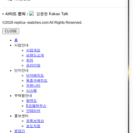
•
사이드 문의 :
강종현 Kakao Talk
©2026 replica--watches.com All Rights Reserved.
CLOSE
홈
사업안내
사업개요
브랜드소개
위치
프리미엄
단지안내
단지배치도
동호수배치도
커뮤니티
시스템
주택형안내
평면도
E모델하우스
인테리어
홍보센터
유튜브영상
보도자료
분양가