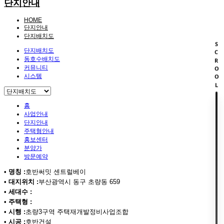
단지안내
HOME
단지안내
단지배치도
SCROOL
단지배치도
동호수배치도
커뮤니티
시스템
홈
사업안내
단지안내
주택형안내
홍보센터
분양가
방문예약
•
명칭 :
호반써밋 센트럴베이
•
대지위치 :
부산광역시 동구 초량동 659
•
세대수 :
•
주택형 :
•
시행 :
초량3구역 주택재개발정비사업조합
•
시공 :
호반건설