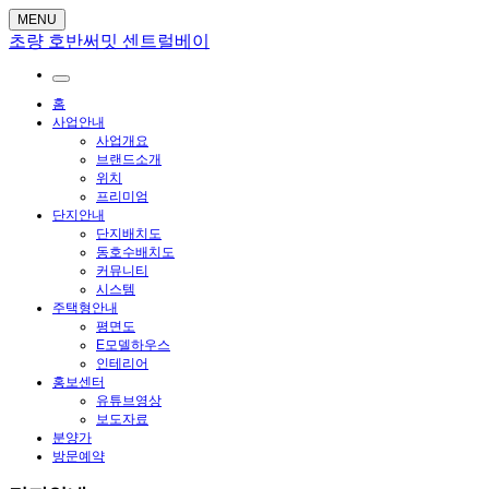
MENU
초량 호반써밋 센트럴베이
홈
사업안내
사업개요
브랜드소개
위치
프리미엄
단지안내
단지배치도
동호수배치도
커뮤니티
시스템
주택형안내
평면도
E모델하우스
인테리어
홍보센터
유튜브영상
보도자료
분양가
방문예약